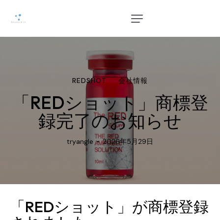
REDSHOT
会社情報
「REDショット」商標登
録完了のお知らせ
tryangle
2026年5月29日
「REDショット」が商標登録