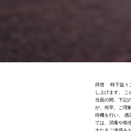
拝啓 時下益々
し上げます。 
当面の間、下記
が、何卒、ご理
待機を行い、 
ては、消毒や衛
大なるご迷惑を