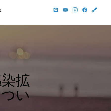
S
感染拡
につい