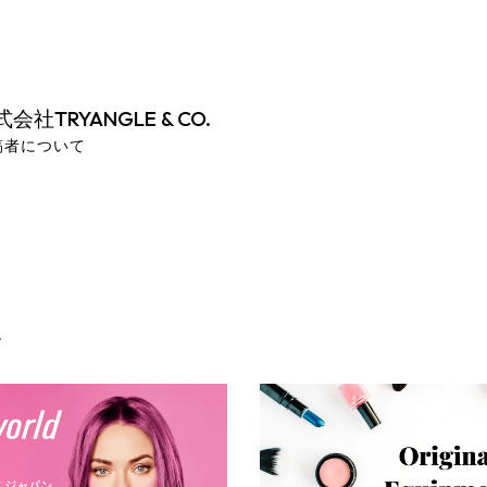
会社TRYANGLE & CO.
稿者について
事