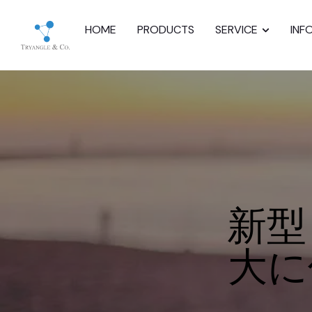
HOME
PRODUCTS
SERVICE
INF
新型
大に