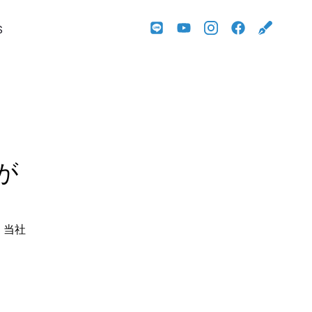
S
が
、
当社