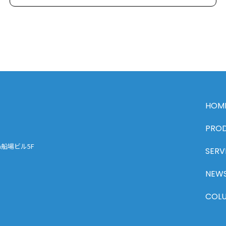
HOM
PRO
wa船場ビル5F
SERV
NEW
COL