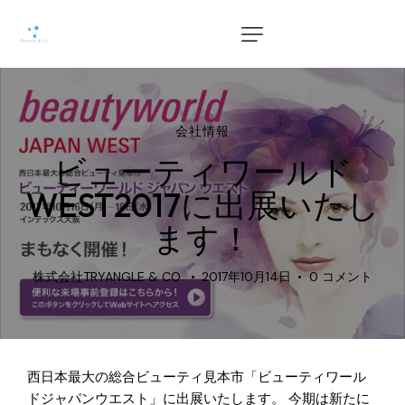
会社情報
ビューティワールド
WEST2017に出展いたし
ます！
株式会社TRYANGLE & CO.
2017年10月14日
0
コメント
西日本最大の総合ビューティ見本市「ビューティワール
ドジャパンウエスト」に出展いたします。 今期は新たに